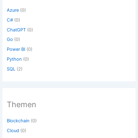
e
t
e
Azure
(0)
C#
(0)
ChatGPT
(0)
Go
(0)
Power BI
(0)
Python
(0)
SQL
(2)
Themen
Blockchain
(0)
Cloud
(0)