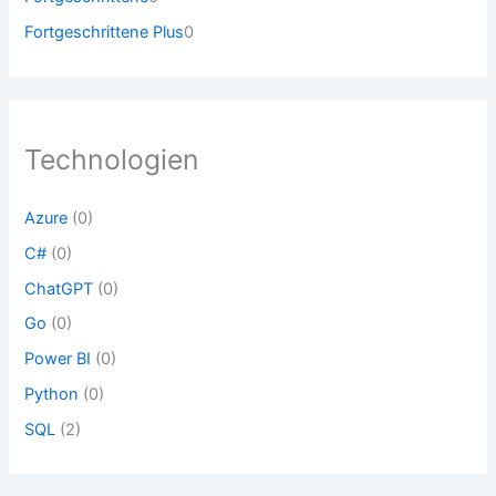
r
P
o
0
Fortgeschrittene Plus
0
r
d
P
o
u
r
d
k
o
u
t
d
k
e
u
Technologien
t
k
e
t
e
Azure
(0)
C#
(0)
ChatGPT
(0)
Go
(0)
Power BI
(0)
Python
(0)
SQL
(2)