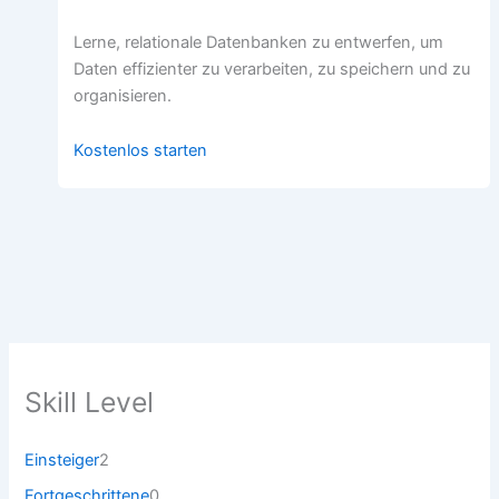
Lerne, relationale Datenbanken zu entwerfen, um
Daten effizienter zu verarbeiten, zu speichern und zu
organisieren.
Kostenlos starten
Skill Level
2
Einsteiger
2
P
0
Fortgeschrittene
0