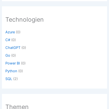
u
r
d
k
o
u
t
d
k
e
u
Technologien
t
k
e
t
e
Azure
(0)
C#
(0)
ChatGPT
(0)
Go
(0)
Power BI
(0)
Python
(0)
SQL
(2)
Themen