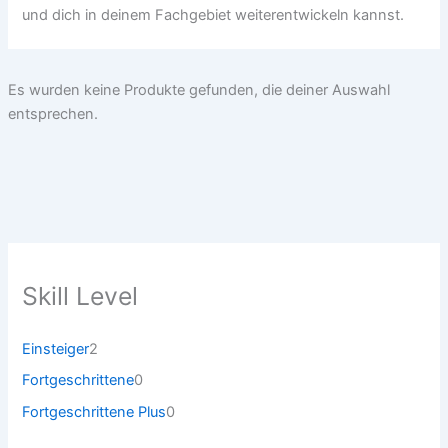
und dich in deinem Fachgebiet weiterentwickeln kannst.
Es wurden keine Produkte gefunden, die deiner Auswahl
entsprechen.
Skill Level
2
Einsteiger
2
P
0
Fortgeschrittene
0
r
P
o
0
Fortgeschrittene Plus
0
r
d
P
o